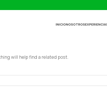
INICIO
NOSOTROS
EXPERIENCIA
doctajay
beatriz m
Angie C
hace 2 años
hace 2 años
hace 2 años
ing will help find a related post.
Excelente tour
Distinta,
Merveilleux
familiar
original y local
moment dan
Muy bien
Una
les mangrove
organizado y
experiencia
de la Boquilla
muy divertido
distinta y
Nous avons e
Leer más
Leer más
Leer más
para nuestros
local!Pesca en
une
iños - de 9 y 11
los manglares
magnifique
años. La
y paseo en
visite des
cantidad justa
canoa por
mangroves d