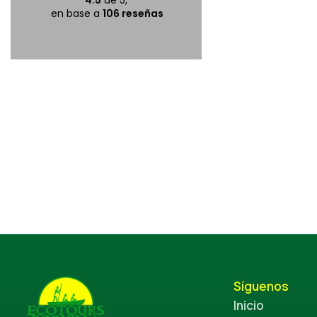
4.5
de 5,
en base a
Martin, nuestro
106 reseñas
très
guía, hizo un
attentionnée.
trabajo
Organisation
increíble,
impeccable,
contándonos
tout était prêt
sobre el
à notre arrivée
ecosistema
local y los
animales
durante todo
el recorrido y
nuestro
tiempo fue
divertido y
pasó
demasiado
rápido! La
comunicación
de la empresa
Síguenos
fue genial, y sin
Inicio
duda