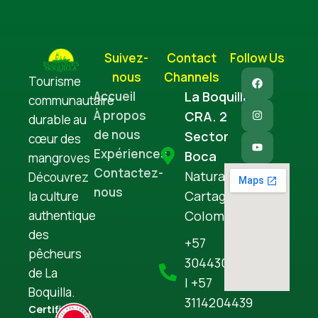
Suivez-
Contact
Follow Us
nous
Channels
Tourisme
Accueil
La Boquilla
communautaire
À propos
CRA. 2
durable au
de nous
Sector
cœur des
Expériences
Boca
mangroves
Contactez-
Natural
Découvrez
nous
Cartagena,
la culture
Colombia
authentique
des
+57
pêcheurs
3044306645
de La
| +57
Boquilla.
3114204439
Certified