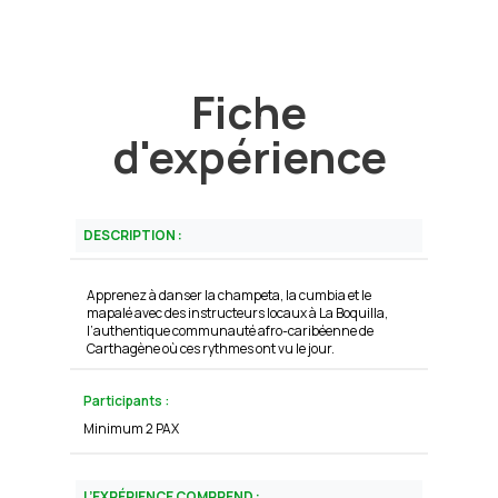
Fiche
d'expérience
DESCRIPTION :
Apprenez à danser la champeta, la cumbia et le
mapalé avec des instructeurs locaux à La Boquilla,
l’authentique communauté afro-caribéenne de
Carthagène où ces rythmes ont vu le jour.
Participants :
Minimum 2 PAX
L’EXPÉRIENCE COMPREND :