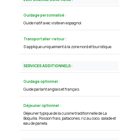
Guidage personnalisé :
Guide natif avec visite en espagnol.
Transport aller-retour :
S’applique uniquement à la zone nord et touristique.
SERVICES ADDITIONNELS :
Guidage optionnel :
Guide parlant anglais et français.
Déjeuner optionnel :
Déjeuner typique de la cuisine traditionnelle de La
Boquilla. Poisson frais, patacones, riz au coco, salade et
eau de panela.