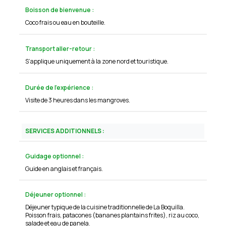
Boisson de bienvenue :
Coco frais ou eau en bouteille.
Transport aller-retour :
S’applique uniquement à la zone nord et touristique.
Durée de l’expérience :
Visite de 3 heures dans les mangroves.
SERVICES ADDITIONNELS :
Guidage optionnel :
Guide en anglais et français.
Déjeuner optionnel :
Déjeuner typique de la cuisine traditionnelle de La Boquilla.
Poisson frais, patacones (bananes plantains frites), riz au coco,
salade et eau de panela.