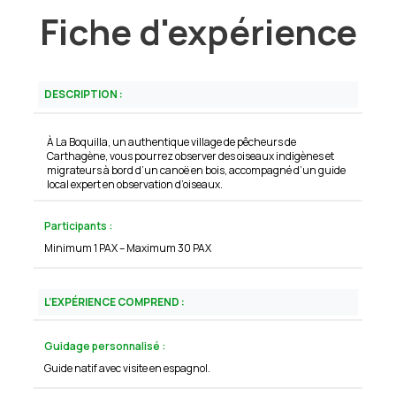
familias con niños
Fiche d'expérience
que quieren una
experiencia activa
e interactiva.
Teníamos 2 barcos
DESCRIPTION :
para 4 de
nosotros. La
comunicación fue
À La Boquilla, un authentique village de pêcheurs de
Carthagène, vous pourrez observer des oiseaux indigènes et
fácil a través de
migrateurs à bord d’un canoë en bois, accompagné d’un guide
WhatsAp.
local expert en observation d’oiseaux.
Recogida oportuna
en el hotel. Otros
Participants :
huéspedes
Minimum 1 PAX – Maximum 30 PAX
estaban en otros
barcos, así que no
había mucha
L’EXPÉRIENCE COMPREND :
gente.
Guidage personnalisé :
Guide natif avec visite en espagnol.