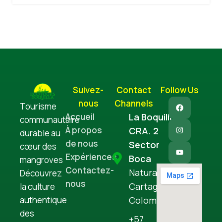
Suivez-
Contact
Follow Us
nous
Channels
Tourisme
Accueil
La Boquilla
communautaire
À propos
CRA. 2
durable au
de nous
Sector
cœur des
Expériences
Boca
mangroves
Contactez-
Natural
Découvrez
nous
Cartagena,
la culture
Colombia
authentique